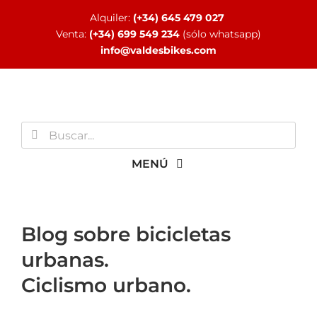
Saltar
Alquiler:
(+34) 645 479 027
al
Venta:
(+34) 699 549 234
(sólo whatsapp)
contenido
info@valdesbikes.com
Buscar:
MENÚ
INICIO
Blog sobre bicicletas
urbanas.
TIENDA ONLINE
Ciclismo urbano.