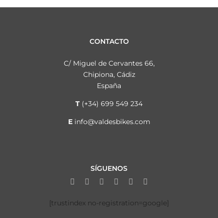
CONTACTO
C/ Miguel de Cervantes 66,
Chipiona, Cádiz
España
T
(+34) 699 549 234
E
info@valdesbikes.com
SÍGUENOS
[trustindex no-registration=google]