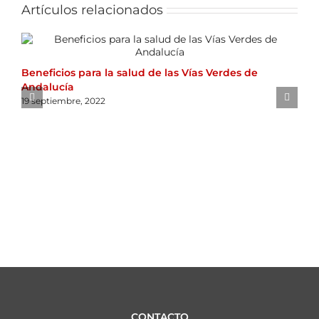
Artículos relacionados
Beneficios para la salud de las Vías Verdes de
Andalucía
C
19 septiembre, 2022
c
U
D
5
CONTACTO