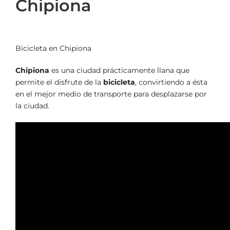
Chipiona
ALQUILER DE BICICLETAS
Ver
BLOG
imagen
Bicicleta en Chipiona
más
grande
Chipiona
es una ciudad prácticamente llana que
OPINIONES
permite el disfrute de la
bicicleta
, convirtiendo a ésta
en el mejor medio de transporte para desplazarse por
la ciudad.
CONTACTO