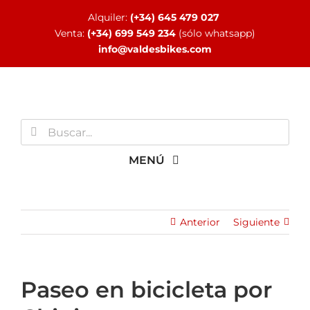
Saltar
Alquiler:
(+34) 645 479 027
al
Venta:
(+34) 699 549 234
(sólo whatsapp)
contenido
info@valdesbikes.com
Buscar:
MENÚ
INICIO
Anterior
Siguiente
TIENDA ONLINE
Paseo en bicicleta por