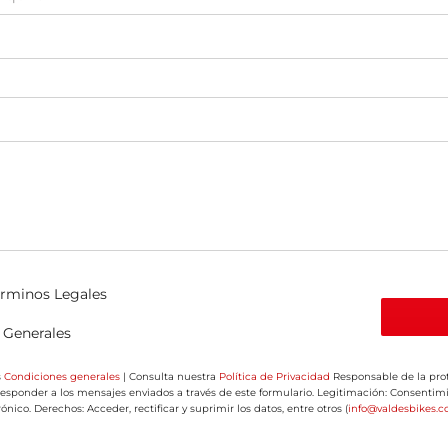
érminos Legales
 Generales
s
Condiciones generales
| Consulta nuestra
Política de Privacidad
Responsable de la prot
 Responder a los mensajes enviados a través de este formulario. Legitimación: Consenti
nico. Derechos: Acceder, rectificar y suprimir los datos, entre otros (
info@valdesbikes.