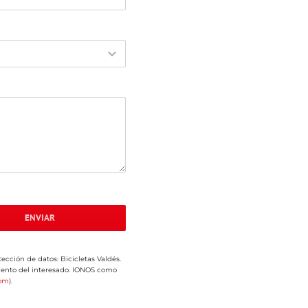
ENVIAR
ección de datos: Bicicletas Valdés.
miento del interesado. IONOS como
com
).