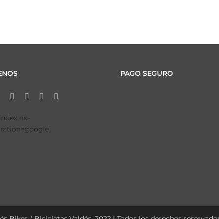
ENOS
PAGO SEGURO
tindex no-
tration=google]
és Bikes / Bicicletas Valdés, 2022 | Todos los derechos reservados