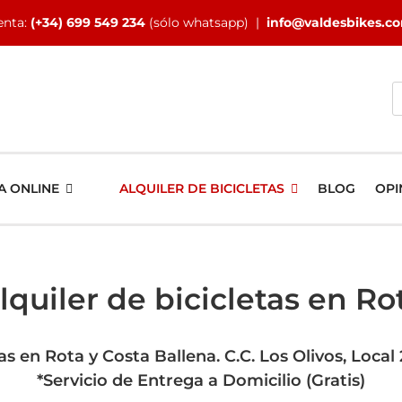
enta:
(+34) 699 549 234
(sólo whatsapp) |
info@valdesbikes.c
B
A ONLINE
ALQUILER DE BICICLETAS
BLOG
OPI
lquiler de bicicletas en Ro
as en Rota y Costa Ballena. C.C. Los Olivos, Local 
*Servicio de Entrega a Domicilio (Gratis)