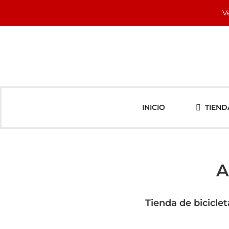
Saltar
V
al
contenido
INICIO
TIEND
A
Tienda de biciclet