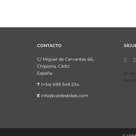
CONTACTO
SÍGU
C/ Miguel de Cervantes 66,
Chipiona, Cádiz
España
[trus
regis
T
(+34) 699 549 234
E
info@valdesbikes.com
© Vald