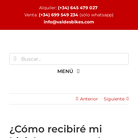
Saltar
Alquiler:
(+34) 645 479 027
al
Venta:
(+34) 699 549 234
(sólo whatsapp)
contenido
info@valdesbikes.com
Buscar:
MENÚ
INICIO
Anterior
Siguiente
TIENDA ONLINE
¿Cómo recibiré mi