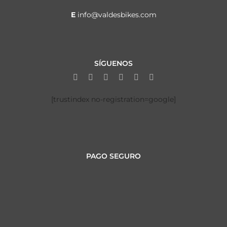
E
info@valdesbikes.com
SÍGUENOS
[trustindex no-registration=google]
PAGO SEGURO