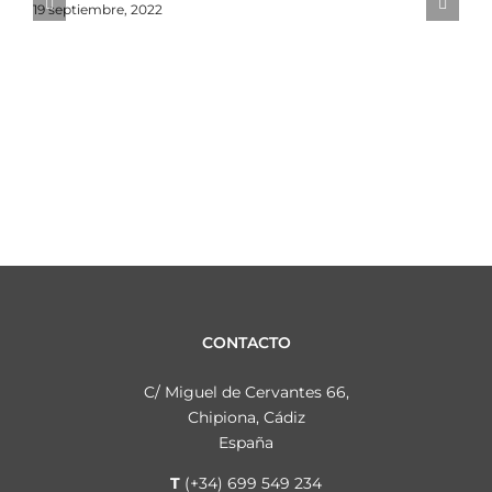
C
19 septiembre, 2022
c
U
D
5
CONTACTO
C/ Miguel de Cervantes 66,
Chipiona, Cádiz
España
T
(+34) 699 549 234