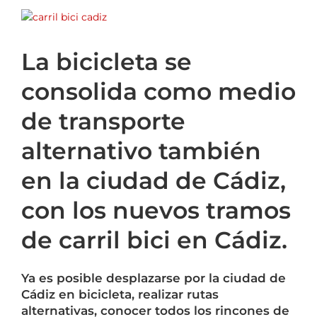
ALQUILER DE BICICLETAS
Ver
imagen
más
BLOG
La bicicleta se
grande
consolida como medio
OPINIONES
de transporte
alternativo también
CONTACTO
en la ciudad de Cádiz,
con los nuevos tramos
de carril bici en Cádiz.
Ya es posible desplazarse por la ciudad de
Cádiz en bicicleta, realizar rutas
alternativas, conocer todos los rincones de