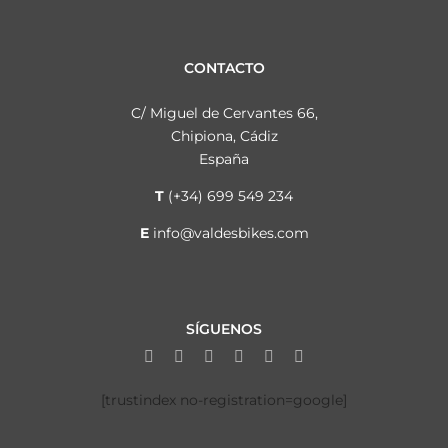
CONTACTO
C/ Miguel de Cervantes 66,
Chipiona, Cádiz
España
T
(+34) 699 549 234
E
info@valdesbikes.com
SÍGUENOS
[trustindex no-registration=google]