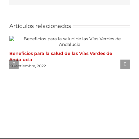
Artículos relacionados
Beneficios para la salud de las Vías Verdes de
Andalucía
C
19 septiembre, 2022
c
U
D
5