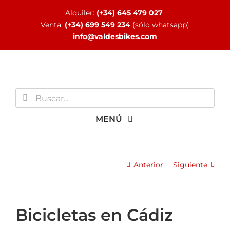
Saltar
Alquiler:
(+34) 645 479 027
al
Venta:
(+34) 699 549 234
(sólo whatsapp)
contenido
info@valdesbikes.com
Buscar:
MENÚ
INICIO
Anterior
Siguiente
TIENDA ONLINE
Bicicletas en Cádiz