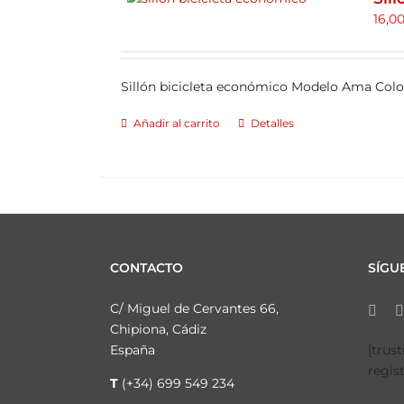
16,0
Sillón bicicleta económico Modelo Ama Col
Añadir al carrito
Detalles
CONTACTO
SÍGU
C/ Miguel de Cervantes 66,
Chipiona, Cádiz
España
[trus
regis
T
(+34) 699 549 234