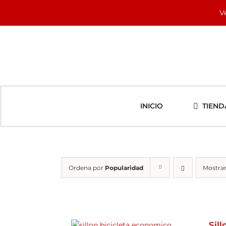
Saltar
V
al
contenido
INICIO
TIEND
Ordena por
Popularidad
Mostra
Sil