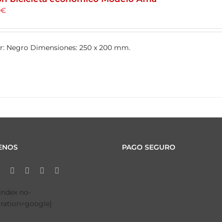
0
€
or: Negro Dimensiones: 250 x 200 mm.
ENOS
PAGO SEGURO
tindex no-
tration=google]