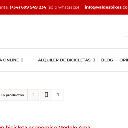
enta:
(+34) 699 549 234
(sólo whatsapp) |
info@valdesbikes.c
B
A ONLINE
ALQUILER DE BICICLETAS
BLOG
OPI
r
16 productos
lon bicicleta economico Modelo Ama