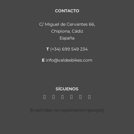
CONTACTO
C/ Miguel de Cervantes 66,
Chipiona, Cádiz
España
T
(+34) 699 549 234
E
info@valdesbikes.com
SÍGUENOS
[trustindex no-registration=google]