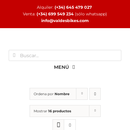
Saltar
Alquiler:
(+34) 645 479 027
al
Venta:
(+34) 699 549 234
(sólo whatsapp)
contenido
info@valdesbikes.com
Buscar:
MENÚ
INICIO
Ordena por
Nombre
TIENDA ONLINE
Mostrar
16 productos