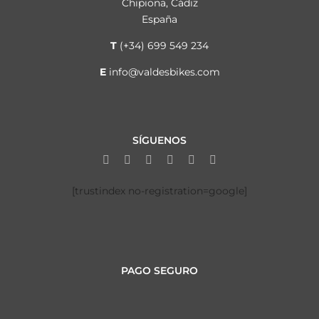
Chipiona, Cádiz
España
T
(+34) 699 549 234
E
info@valdesbikes.com
SÍGUENOS
[trustindex no-registration=google]
PAGO SEGURO