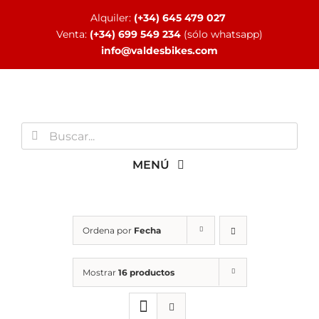
Saltar
Alquiler:
(+34) 645 479 027
al
Venta:
(+34) 699 549 234
(sólo whatsapp)
contenido
info@valdesbikes.com
Buscar:
MENÚ
INICIO
Ordena por
Fecha
TIENDA ONLINE
Mostrar
16 productos