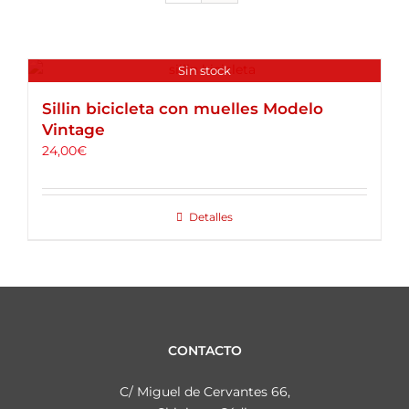
ALQUILER DE BICICLETAS
BLOG
Sin stock
Sillin bicicleta con muelles Modelo
Vintage
OPINIONES
24,00
€
CONTACTO
Detalles
CONTACTO
C/ Miguel de Cervantes 66,