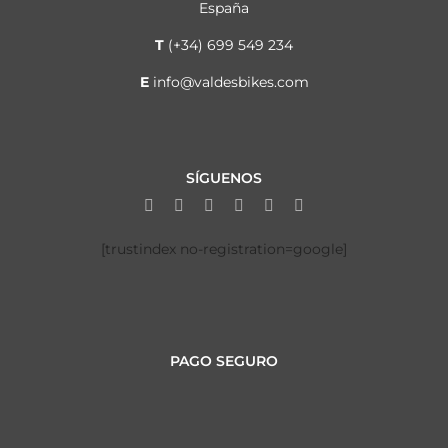
España
T
(+34) 699 549 234
E
info@valdesbikes.com
SÍGUENOS
[trustindex no-registration=google]
PAGO SEGURO