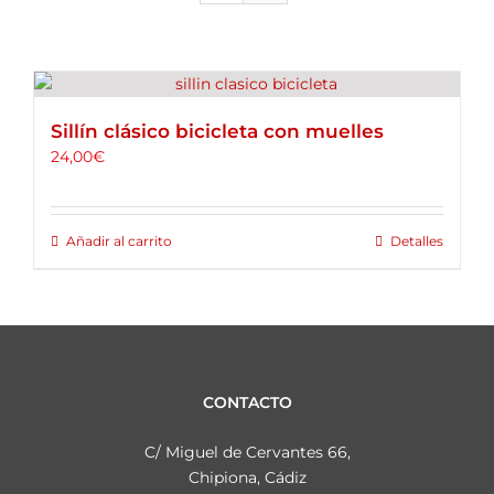
ALQUILER DE BICICLETAS
BLOG
Sillín clásico bicicleta con muelles
OPINIONES
24,00
€
CONTACTO
Añadir al carrito
Detalles
CONTACTO
C/ Miguel de Cervantes 66,
Chipiona, Cádiz