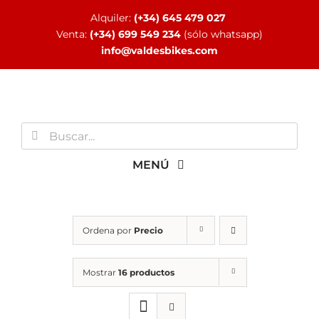
Saltar
Alquiler:
(+34) 645 479 027
al
Venta:
(+34) 699 549 234
(sólo whatsapp)
contenido
info@valdesbikes.com
Buscar:
MENÚ
INICIO
Ordena por
Precio
TIENDA ONLINE
Mostrar
16 productos