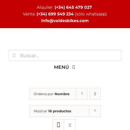
Saltar
Alquiler:
(+34) 645 479 027
al
Venta:
(+34) 699 549 234
(sólo whatsapp)
contenido
info@valdesbikes.com
Buscar:
MENÚ
INICIO
Ordena por
Nombre
TIENDA ONLINE
Mostrar
16 productos