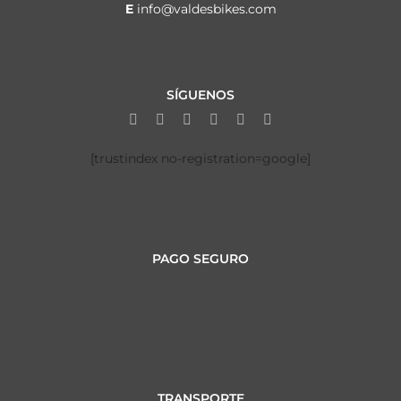
E
info@valdesbikes.com
SÍGUENOS
[trustindex no-registration=google]
PAGO SEGURO
TRANSPORTE