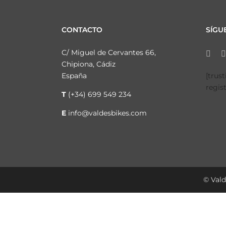
CONTACTO
SÍGU
C/ Miguel de Cervantes 66,
Chipiona, Cádiz
España
[trus
regis
T
(+34) 699 549 234
E
info@valdesbikes.com
© Vald