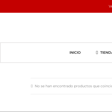
Saltar
V
al
contenido
INICIO
TIEND
No se han encontrado productos que coincid