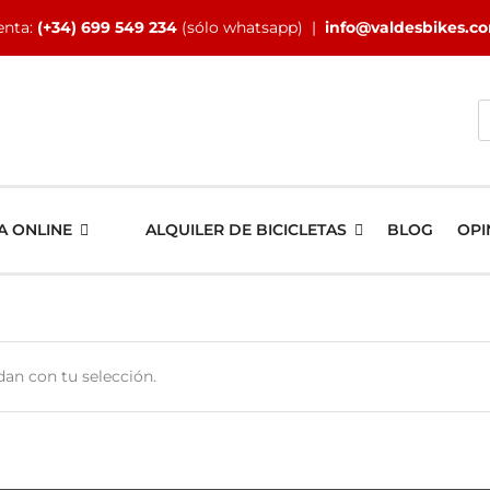
enta:
(+34) 699 549 234
(sólo whatsapp) |
info@valdesbikes.c
B
A ONLINE
ALQUILER DE BICICLETAS
BLOG
OPI
an con tu selección.