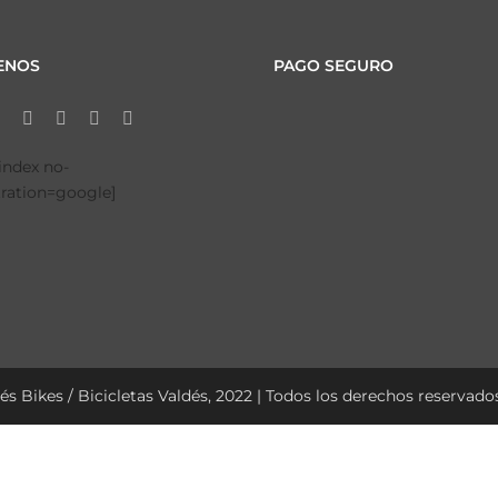
ENOS
PAGO SEGURO
tindex no-
tration=google]
és Bikes / Bicicletas Valdés, 2022 | Todos los derechos reservados