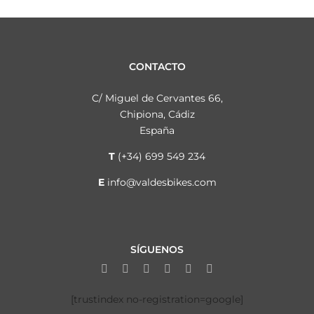
CONTACTO
C/ Miguel de Cervantes 66,
Chipiona, Cádiz
España
T
(+34) 699 549 234
E
info@valdesbikes.com
SÍGUENOS
[trustindex no-registration=google]