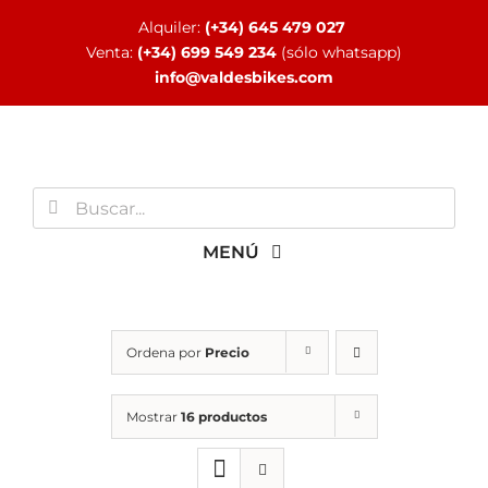
Saltar
Alquiler:
(+34) 645 479 027
al
Venta:
(+34) 699 549 234
(sólo whatsapp)
contenido
info@valdesbikes.com
Buscar:
MENÚ
INICIO
Ordena por
Precio
TIENDA ONLINE
Mostrar
16 productos