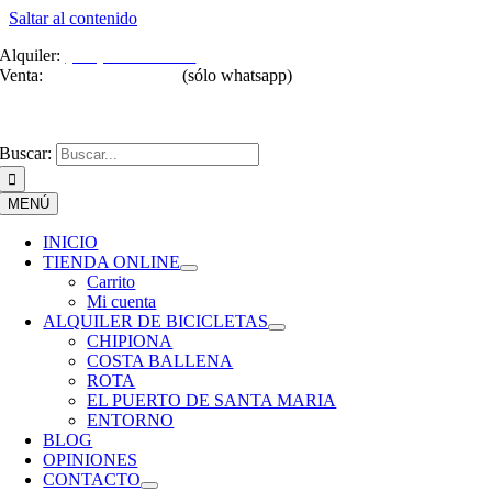
Saltar al contenido
Alquiler:
(+34) 645 479 027
Venta:
(+34) 699 549 234
(sólo whatsapp)
info@valdesbikes.com
Buscar:
MENÚ
INICIO
TIENDA ONLINE
Carrito
Mi cuenta
ALQUILER DE BICICLETAS
CHIPIONA
COSTA BALLENA
ROTA
EL PUERTO DE SANTA MARIA
ENTORNO
BLOG
OPINIONES
CONTACTO