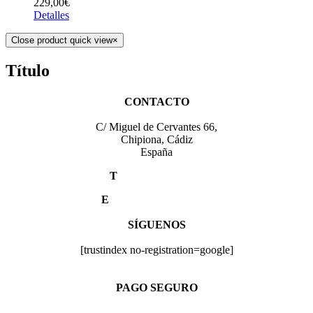
229,00
€
Detalles
Close product quick view
×
Título
CONTACTO
C/ Miguel de Cervantes 66,
Chipiona, Cádiz
España
T
(+34) 699 549 234
E
info@valdesbikes.com
SÍGUENOS
[trustindex no-registration=google]
PAGO SEGURO