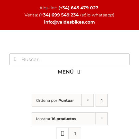
Saltar
Alquiler:
(+34) 645 479 027
al
Venta:
(+34) 699 549 234
(sólo whatsapp)
contenido
info@valdesbikes.com
Buscar:
MENÚ
INICIO
Ordena por
Puntuar
TIENDA ONLINE
Mostrar
16 productos