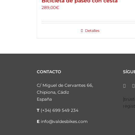
Bicicleta de paseo con cesta
289,00
€
Detalles
CONTACTO
SÍGU
C/ Miguel de Cervantes 66,
Chipiona, Cádiz
España
[trus
regis
T
(+34) 699 549 234
E
info@valdesbikes.com