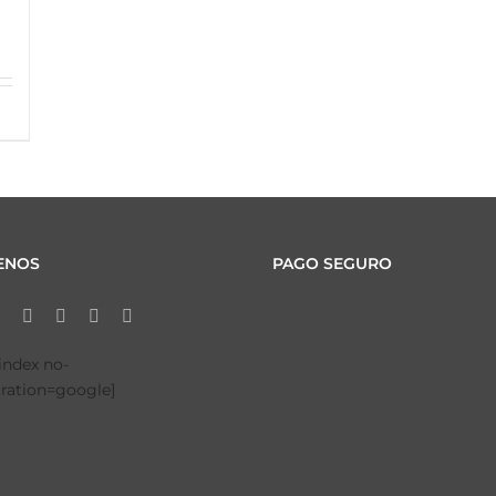
ENOS
PAGO SEGURO
tindex no-
tration=google]