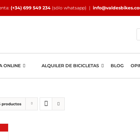
enta:
(+34) 699 549 234
(sólo whatsapp) |
info@valdesbikes.c
B
A ONLINE
ALQUILER DE BICICLETAS
BLOG
OPI
6 productos