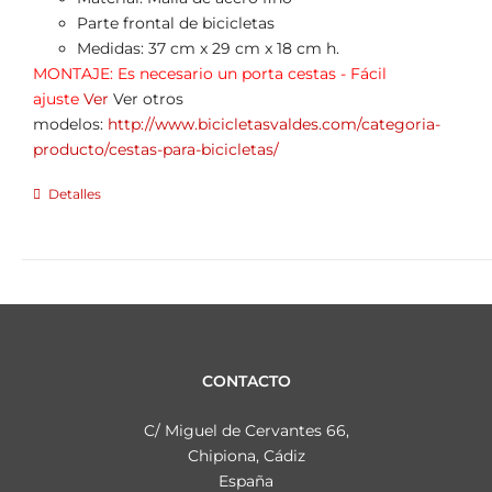
Parte frontal de bicicletas
Medidas: 37 cm x 29 cm x 18 cm h.
MONTAJE: Es necesario un porta cestas - Fácil
ajuste
Ver
Ver otros
modelos:
http://www.bicicletasvaldes.com/categoria-
producto/cestas-para-bicicletas/
Detalles
CONTACTO
C/ Miguel de Cervantes 66,
Chipiona, Cádiz
España