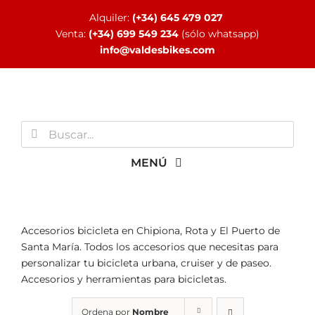
Saltar
Alquiler:
(+34) 645 479 027
al
Venta:
(+34) 699 549 234
(sólo whatsapp)
contenido
info@valdesbikes.com
Buscar:
MENÚ
INICIO
Accesorios bicicleta en Chipiona, Rota y El Puerto de
Santa María. Todos los accesorios que necesitas para
TIENDA ONLINE
personalizar tu bicicleta urbana, cruiser y de paseo.
Accesorios y herramientas para bicicletas.
Ordena por
Nombre