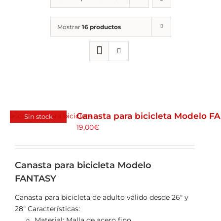
ALQUILER DE BICICLETAS
Mostrar
16 productos
BLOG
OPINIONES
CONTACTO
Canasta para bicicleta Modelo 
Sin stock
19,00
€
Canasta para bicicleta Modelo
FANTASY
Canasta para bicicleta de adulto válido desde 26" y
28" Características:
Material: Malla de acero fino