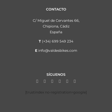
CONTACTO
C/ Miguel de Cervantes 66,
Chipiona, Cádiz
España
T
(+34) 699 549 234
E
info@valdesbikes.com
SÍGUENOS
[trustindex no-registration=google]