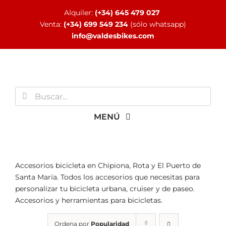
Saltar
Alquiler:
(+34) 645 479 027
al
Venta:
(+34) 699 549 234
(sólo whatsapp)
contenido
info@valdesbikes.com
Buscar:
MENÚ
INICIO
Accesorios bicicleta en Chipiona, Rota y El Puerto de
Santa María. Todos los accesorios que necesitas para
TIENDA ONLINE
personalizar tu bicicleta urbana, cruiser y de paseo.
Accesorios y herramientas para bicicletas.
Ordena por
Popularidad