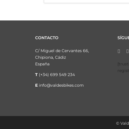
CONTACTO
SÍGU
C/ Miguel de Cervantes 66,
Chipiona, Cádiz
España
[trus
regis
T
(+34) 699 549 234
E
info@valdesbikes.com
© Vald