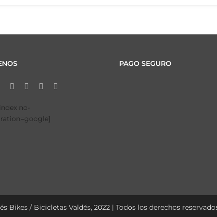
ENOS
PAGO SEGURO
tindex no-
tration=google]
és Bikes / Bicicletas Valdés, 2022 | Todos los derechos reservados