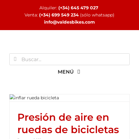
Saltar
Alquiler:
(+34) 645 479 027
al
Venta:
(+34) 699 549 234
(sólo whatsapp)
contenido
info@valdesbikes.com
Buscar:
MENÚ
INICIO
Presión de aire en
TIENDA ONLINE
ruedas de bicicletas