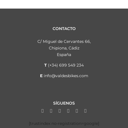
CONTACTO
C/ Miguel de Cervantes 66,
Chipiona, Cádiz
España
T
(+34) 699 549 234
E
info@valdesbikes.com
SÍGUENOS
[trustindex no-registration=google]