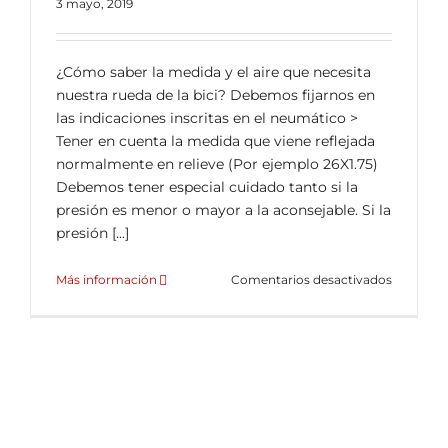
3 mayo, 2019
ALQUILER DE BICICLETAS
¿Cómo saber la medida y el aire que necesita
BLOG
nuestra rueda de la bici? Debemos fijarnos en
las indicaciones inscritas en el neumático >
Tener en cuenta la medida que viene reflejada
OPINIONES
normalmente en relieve (Por ejemplo 26X1.75)
Debemos tener especial cuidado tanto si la
CONTACTO
presión es menor o mayor a la aconsejable. Si la
presión [...]
en
Más información
Comentarios desactivados
Presión
de
aire
en
ruedas
de
bicicletas