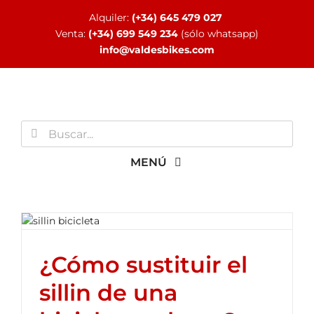
Saltar
Alquiler:
(+34) 645 479 027
al
Venta:
(+34) 699 549 234
(sólo whatsapp)
contenido
info@valdesbikes.com
Buscar:
MENÚ
INICIO
¿Cómo sustituir el
TIENDA ONLINE
sillin de una