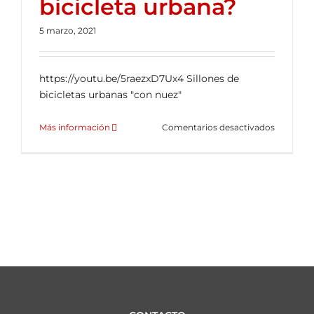
bicicleta urbana?
ALQUILER DE BICICLETAS
5 marzo, 2021
BLOG
https://youtu.be/5raezxD7Ux4 Sillones de
bicicletas urbanas "con nuez"
OPINIONES
en
Más información
Comentarios desactivados
¿Cómo
CONTACTO
sustituir
el
sillin
de
una
bicicleta
urbana?