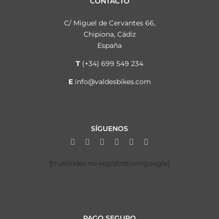
CONTACTO
C/ Miguel de Cervantes 66,
Chipiona, Cádiz
España
T
(+34) 699 549 234
E
info@valdesbikes.com
SÍGUENOS
[trustindex no-registration=google]
PAGO SEGURO