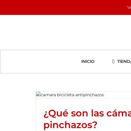
Saltar
V
al
contenido
INICIO
TIEND
¿Qué son las cáma
pinchazos?