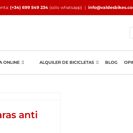
enta:
(+34) 699 549 234
(sólo whatsapp) |
info@valdesbikes.c
B
A ONLINE
ALQUILER DE BICICLETAS
BLOG
OPI
ras anti