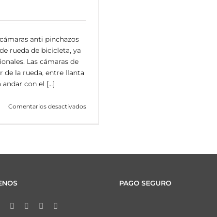
ámaras anti pinchazos
e rueda de bicicleta, ya
ionales. Las cámaras de
r de la rueda, entre llanta
andar con el [...]
en
Comentarios desactivados
¿Qué
son
las
cámaras
anti
pinchazos?
ENOS
PAGO SEGURO