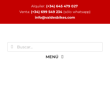
Saltar
Alquiler:
(+34) 645 479 027
al
Venta:
(+34) 699 549 234
(sólo whatsapp)
contenido
info@valdesbikes.com
Buscar:
MENÚ
INICIO
TIENDA ONLINE