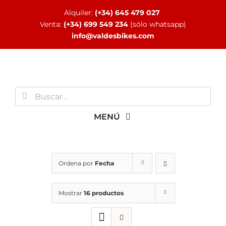
Saltar
Alquiler:
(+34) 645 479 027
al
Venta:
(+34) 699 549 234
(sólo whatsapp)
contenido
info@valdesbikes.com
Buscar:
MENÚ
INICIO
Ordena por
Fecha
TIENDA ONLINE
Mostrar
16 productos