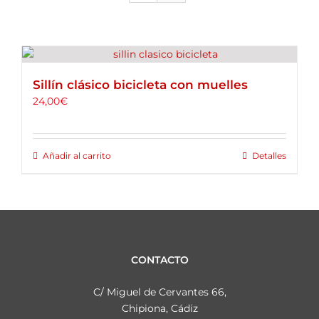
ALQUILER DE BICICLETAS
BLOG
Sillín clásico bicicleta con muelles
OPINIONES
24,00
€
CONTACTO
Añadir al carrito
Detalles
CONTACTO
C/ Miguel de Cervantes 66,
Chipiona, Cádiz