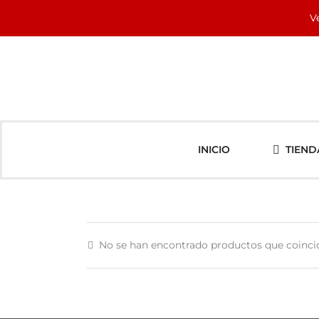
Saltar
V
al
contenido
INICIO
TIEND
No se han encontrado productos que coincid