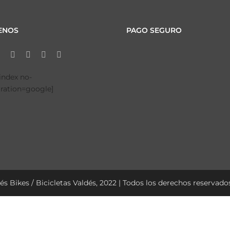
ENOS
PAGO SEGURO
tindex no-
tration=google]
és Bikes / Bicicletas Valdés, 2022 | Todos los derechos reservados