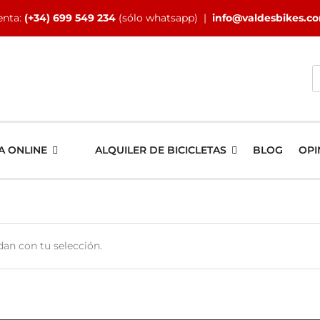
enta:
(+34) 699 549 234
(sólo whatsapp) |
info@valdesbikes.c
B
A ONLINE
ALQUILER DE BICICLETAS
BLOG
OPI
an con tu selección.