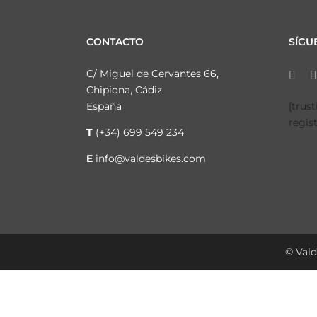
CONTACTO
SÍGU
C/ Miguel de Cervantes 66,
Chipiona, Cádiz
España
[trus
regis
T
(+34) 699 549 234
E
info@valdesbikes.com
© Vald