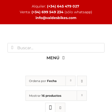
Saltar
Alquiler:
(+34) 645 479 027
al
Venta:
(+34) 699 549 234
(sólo whatsapp)
contenido
info@valdesbikes.com
Buscar:
MENÚ
INICIO
Ordena por
Fecha
TIENDA ONLINE
Mostrar
16 productos