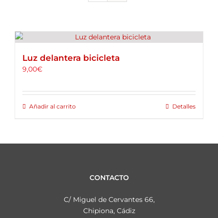
ALQUILER DE BICICLETAS
BLOG
Luz delantera bicicleta
OPINIONES
9,00
€
CONTACTO
Añadir al carrito
Detalles
CONTACTO
C/ Miguel de Cervantes 66,
Chipiona, Cádiz