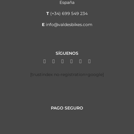
España
T
(+34) 699 549 234
E
info@valdesbikes.com
SÍGUENOS
[trustindex no-registration=google]
PAGO SEGURO