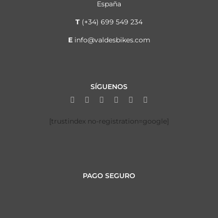
España
T
(+34) 699 549 234
E
info@valdesbikes.com
SÍGUENOS
[trustindex no-registration=google]
PAGO SEGURO