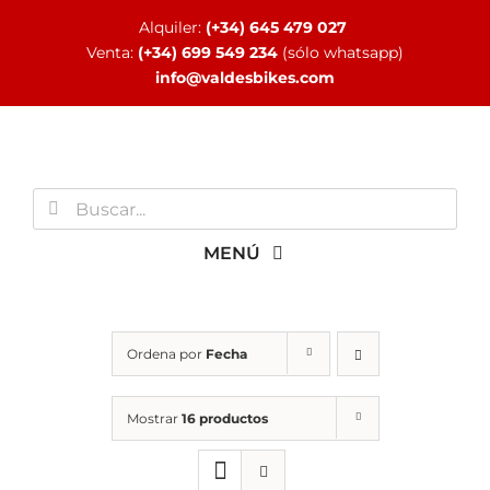
Saltar
Alquiler:
(+34) 645 479 027
al
Venta:
(+34) 699 549 234
(sólo whatsapp)
contenido
info@valdesbikes.com
Buscar:
MENÚ
INICIO
Ordena por
Fecha
TIENDA ONLINE
Mostrar
16 productos