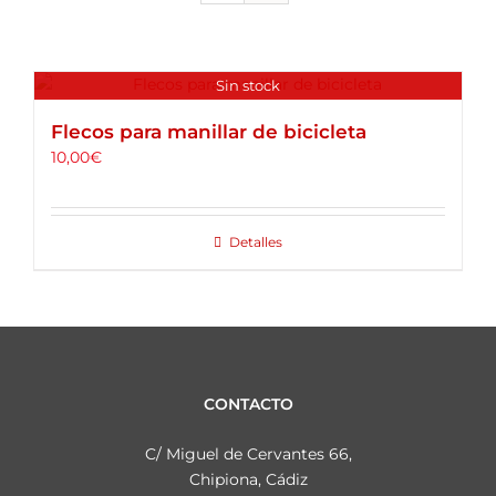
ALQUILER DE BICICLETAS
BLOG
Sin stock
Flecos para manillar de bicicleta
OPINIONES
10,00
€
CONTACTO
Detalles
CONTACTO
C/ Miguel de Cervantes 66,
Chipiona, Cádiz