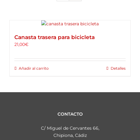
ALQUILER DE BICICLETAS
BLOG
Canasta trasera para bicicleta
OPINIONES
21,00
€
CONTACTO
Añadir al carrito
Detalles
CONTACTO
C/ Miguel de Cervantes 66,
Chipiona, Cádiz