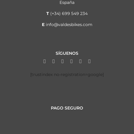
España
T
(+34) 699 549 234
E
info@valdesbikes.com
SÍGUENOS
[trustindex no-registration=google]
PAGO SEGURO