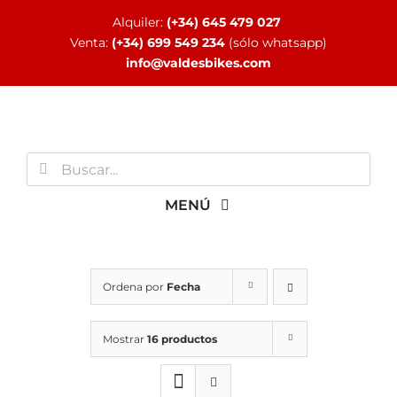
Saltar
Alquiler:
(+34) 645 479 027
al
Venta:
(+34) 699 549 234
(sólo whatsapp)
contenido
info@valdesbikes.com
Buscar:
MENÚ
INICIO
Ordena por
Fecha
TIENDA ONLINE
Mostrar
16 productos