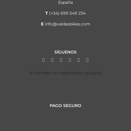
España
T
(+34) 699 549 234
E
info@valdesbikes.com
SÍGUENOS
[trustindex no-registration=google]
PAGO SEGURO