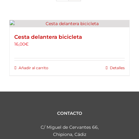
ALQUILER DE BICICLETAS
BLOG
Cesta delantera bicicleta
OPINIONES
16,00
€
CONTACTO
Añadir al carrito
Detalles
CONTACTO
C/ Miguel de Cervantes 66,
Chipiona, Cádiz