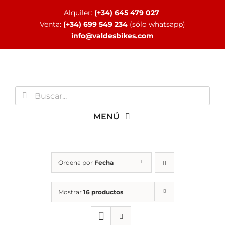
Saltar
Alquiler:
(+34) 645 479 027
al
Venta:
(+34) 699 549 234
(sólo whatsapp)
contenido
info@valdesbikes.com
Buscar:
MENÚ
INICIO
Ordena por
Fecha
TIENDA ONLINE
Mostrar
16 productos