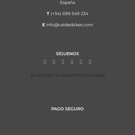
España
T
(+34) 699 549 234
E
info@valdesbikes.com
SÍGUENOS
[trustindex no-registration=google]
PAGO SEGURO