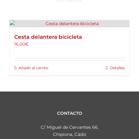
ALQUILER DE BICICLETAS
BLOG
Cesta delantera bicicleta
OPINIONES
16,00
€
CONTACTO
Añadir al carrito
Detalles
CONTACTO
C/ Miguel de Cervantes 66,
Chipiona, Cádiz