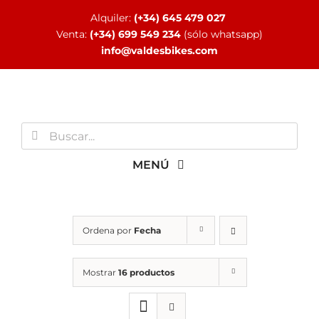
Saltar
Alquiler:
(+34) 645 479 027
al
Venta:
(+34) 699 549 234
(sólo whatsapp)
contenido
info@valdesbikes.com
Buscar:
MENÚ
INICIO
Ordena por
Fecha
TIENDA ONLINE
Mostrar
16 productos