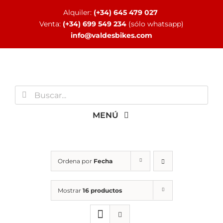
Saltar
Alquiler:
(+34) 645 479 027
al
Venta:
(+34) 699 549 234
(sólo whatsapp)
contenido
info@valdesbikes.com
Buscar:
MENÚ
INICIO
Ordena por
Fecha
TIENDA ONLINE
Mostrar
16 productos