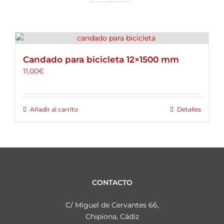
ALQUILER DE BICICLETAS
BLOG
Candado para bicicleta 12×1500 mm
OPINIONES
11,00
€
CONTACTO
Añadir al carrito
Detalles
CONTACTO
C/ Miguel de Cervantes 66,
Chipiona, Cádiz