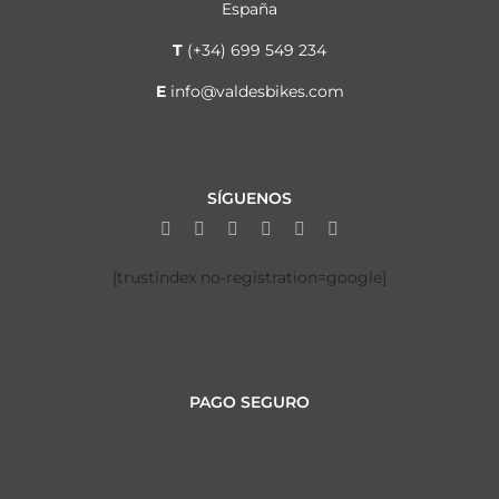
España
T
(+34) 699 549 234
E
info@valdesbikes.com
SÍGUENOS
[trustindex no-registration=google]
PAGO SEGURO