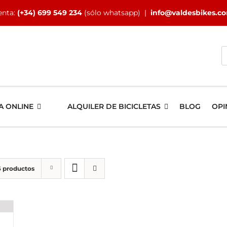
enta:
(+34) 699 549 234
(sólo whatsapp) |
info@valdesbikes.c
B
A ONLINE
ALQUILER DE BICICLETAS
BLOG
OPI
6 productos