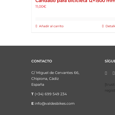
Candado para bicicleta 12×1500 m
11,00
€
Añadir al carrito
Detall
CONTACTO
SÍGU
C/ Miguel de Cervantes 66,
Chipiona, Cádiz
España
[trus
regis
T
(+34) 699 549 234
E
info@valdesbikes.com