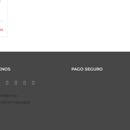
m
es
ENOS
PAGO SEGURO
tindex no-
tration=google]