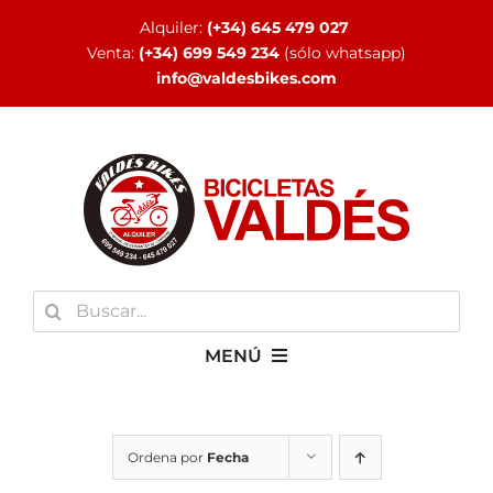
Saltar
Alquiler:
(+34) 645 479 027
al
Venta:
(+34) 699 549 234
(sólo whatsapp)
contenido
info@valdesbikes.com
Buscar:
MENÚ
INICIO
Ordena por
Fecha