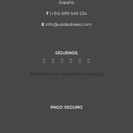
España
T
(+34) 699 549 234
E
info@valdesbikes.com
SÍGUENOS
[trustindex no-registration=google]
PAGO SEGURO