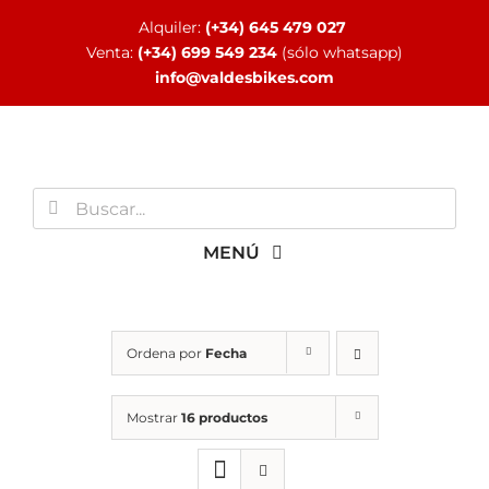
Saltar
Alquiler:
(+34) 645 479 027
al
Venta:
(+34) 699 549 234
(sólo whatsapp)
contenido
info@valdesbikes.com
Buscar:
MENÚ
INICIO
Ordena por
Fecha
TIENDA ONLINE
Mostrar
16 productos