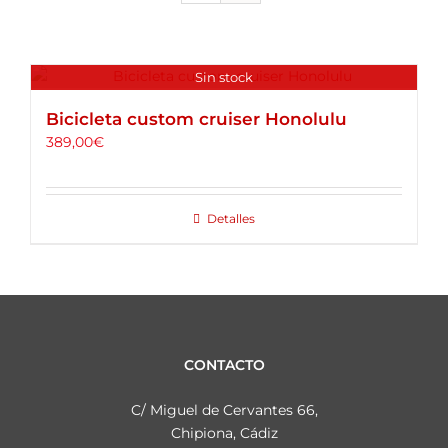
ALQUILER DE BICICLETAS
BLOG
Sin stock
Bicicleta custom cruiser Honolulu
OPINIONES
389,00
€
CONTACTO
Detalles
CONTACTO
C/ Miguel de Cervantes 66,
Chipiona, Cádiz