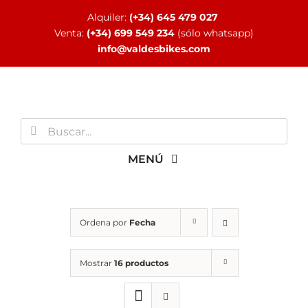
Saltar
Alquiler:
(+34) 645 479 027
al
Venta:
(+34) 699 549 234
(sólo whatsapp)
contenido
info@valdesbikes.com
Buscar:
MENÚ
INICIO
Ordena por
Fecha
TIENDA ONLINE
Mostrar
16 productos