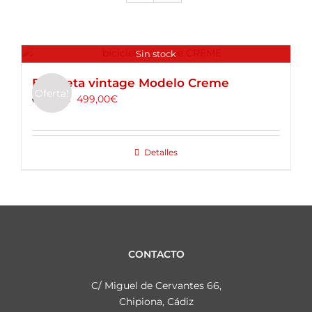
ALQUILER DE BICICLETAS
BLOG
Sin stock
Bicicleta vintage Modelo Creme
Oferta!
OPINIONES
499,00
€
699,00
€
CONTACTO
Detalles
CONTACTO
C/ Miguel de Cervantes 66,
Chipiona, Cádiz