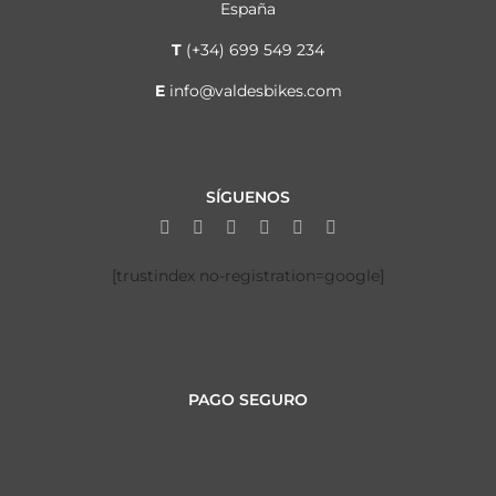
España
T
(+34) 699 549 234
E
info@valdesbikes.com
SÍGUENOS
[trustindex no-registration=google]
PAGO SEGURO