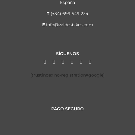
España
T
(+34) 699 549 234
E
info@valdesbikes.com
SÍGUENOS
[trustindex no-registration=google]
PAGO SEGURO