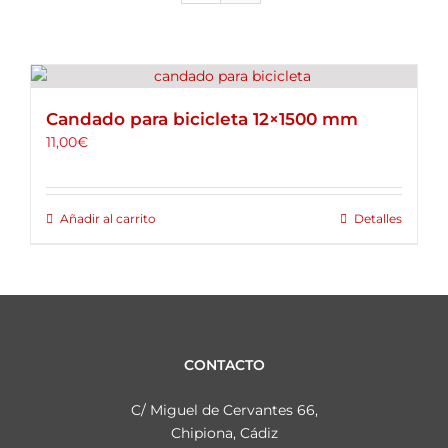
ALQUILER DE BICICLETAS
BLOG
Candado para bicicleta 12×1500 mm
OPINIONES
11,00
€
CONTACTO
Añadir al carrito
Detalles
CONTACTO
C/ Miguel de Cervantes 66,
Chipiona, Cádiz