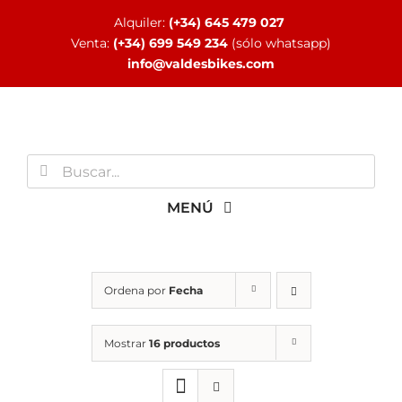
Saltar
Alquiler:
(+34) 645 479 027
al
Venta:
(+34) 699 549 234
(sólo whatsapp)
contenido
info@valdesbikes.com
Buscar:
MENÚ
INICIO
Ordena por
Fecha
TIENDA ONLINE
Mostrar
16 productos