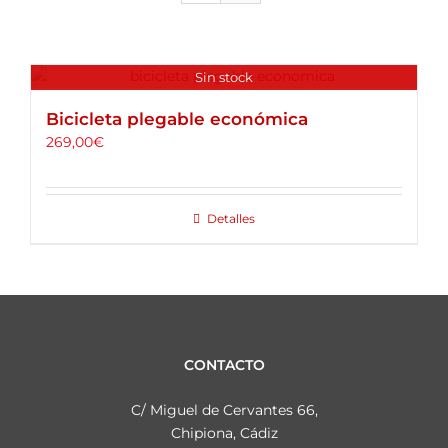
ALQUILER DE BICICLETAS
BLOG
Sin stock
Bicicleta plegable económica
OPINIONES
269,00
€
CONTACTO
Detalles
CONTACTO
C/ Miguel de Cervantes 66,
Chipiona, Cádiz