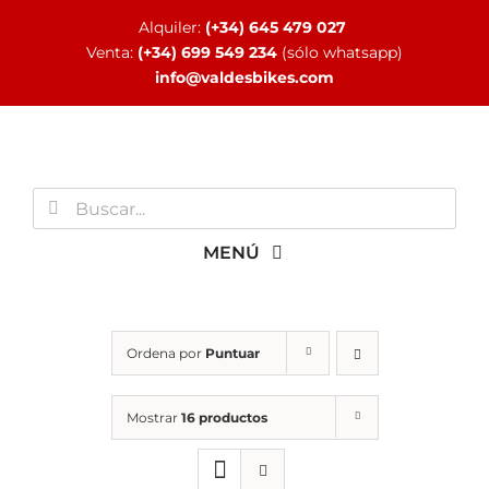
Saltar
Alquiler:
(+34) 645 479 027
al
Venta:
(+34) 699 549 234
(sólo whatsapp)
contenido
info@valdesbikes.com
Buscar:
MENÚ
INICIO
Ordena por
Puntuar
TIENDA ONLINE
Mostrar
16 productos