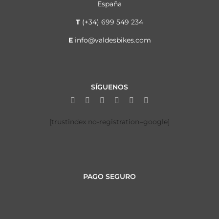
España
T
(+34) 699 549 234
E
info@valdesbikes.com
SÍGUENOS
[trustindex no-registration=google]
PAGO SEGURO