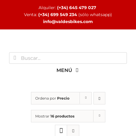
Saltar
Alquiler:
(+34) 645 479 027
al
Venta:
(+34) 699 549 234
(sólo whatsapp)
contenido
info@valdesbikes.com
Buscar:
MENÚ
INICIO
Ordena por
Precio
TIENDA ONLINE
Mostrar
16 productos