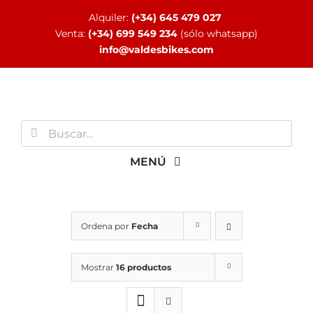
Saltar
Alquiler:
(+34) 645 479 027
al
Venta:
(+34) 699 549 234
(sólo whatsapp)
contenido
info@valdesbikes.com
Buscar:
MENÚ
INICIO
Ordena por
Fecha
TIENDA ONLINE
Mostrar
16 productos