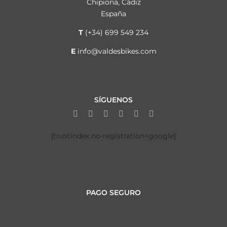
Chipiona, Cádiz
España
T
(+34) 699 549 234
E
info@valdesbikes.com
SÍGUENOS
[trustindex no-registration=google]
PAGO SEGURO