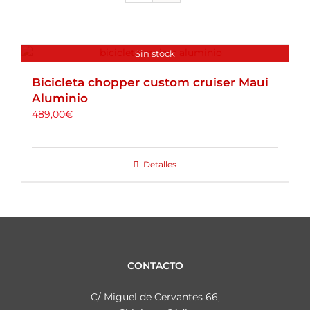
ALQUILER DE BICICLETAS
BLOG
Sin stock
Bicicleta chopper custom cruiser Maui
Aluminio
OPINIONES
489,00
€
CONTACTO
Detalles
CONTACTO
C/ Miguel de Cervantes 66,